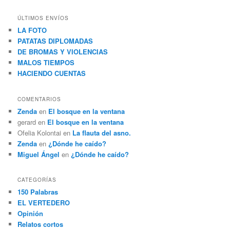
s
c
ÚLTIMOS ENVÍOS
a
LA FOTO
r
PATATAS DIPLOMADAS
DE BROMAS Y VIOLENCIAS
MALOS TIEMPOS
HACIENDO CUENTAS
COMENTARIOS
Zenda
en
El bosque en la ventana
gerard
en
El bosque en la ventana
Ofelia Kolontai
en
La flauta del asno.
Zenda
en
¿Dónde he caído?
Miguel Ángel
en
¿Dónde he caído?
CATEGORÍAS
150 Palabras
EL VERTEDERO
Opinión
Relatos cortos