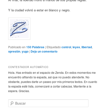
Y la ciudad volvió a estar en blanco y negro.
Publicado en
150 Palabras
|
Etiquetado
control
,
leyes
,
libertad
,
opresión
,
yugo
|
Deja un comentario
CONTESTADOR AUTOMÁTICO
Hola. Has entrado en el espacio de Zenda. En estos momentos me
encuentro afilando la espada, asi que no puedo atenderte. No
obstante, puedes darte un paseo por mis primeros textos. En cuanto
la espada esté lista, comenzaré a cortar cabezas. Mantente a la
espera. Gracias.
B
u