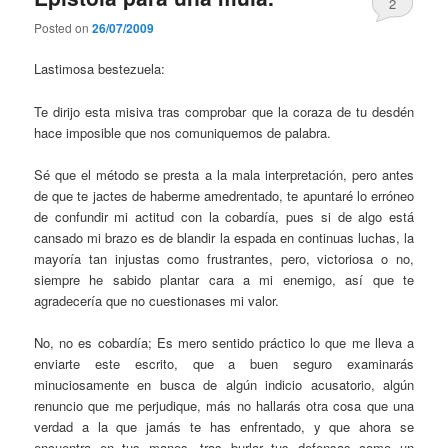
2
Posted on
26/07/2009
Lastimosa bestezuela:
Te dirijo esta misiva tras comprobar que la coraza de tu desdén
hace imposible que nos comuniquemos de palabra.
Sé que el método se presta a la mala interpretación, pero antes
de que te jactes de haberme amedrentado, te apuntaré lo erróneo
de confundir mi actitud con la cobardía, pues si de algo está
cansado mi brazo es de blandir la espada en continuas luchas, la
mayoría tan injustas como frustrantes, pero, victoriosa o no,
siempre he sabido plantar cara a mi enemigo, así que te
agradecería que no cuestionases mi valor.
No, no es cobardía; Es mero sentido práctico lo que me lleva a
enviarte este escrito, que a buen seguro examinarás
minuciosamente en busca de algún indicio acusatorio, algún
renuncio que me perjudique, más no hallarás otra cosa que una
verdad a la que jamás te has enfrentado, y que ahora se
encuentra en tus manos, tras burlar tus defensas como un