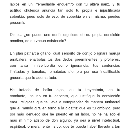
labios en un irremediable encuentro con tu altiva nariz, y tu
actitud chulesca anuncia tan sólo tu propia e injustificada
soberbia, pues sólo de eso, de soberbia en sí misma, puedes
presumir.
Dime… ¿se puede uno sentir orgulloso de su propia condición
anodina, de su vacua existencia?
En plan patriarca gitano, cual señorito de cortijo o ignara maruja
arrabalera, enarbolas tus dos dedos preeminentes, y profieres,
con tanta inmisericordia como ignorancia, tus sentencias
limitadas y banales, rematadas siempre por esa incalificable
grosería que te adorna toda.
He tratado de hallar algo, en tu trayectoria, en tu
conducta, incluso en tu aspecto, que justifique la convicción
casi religiosa que te lleva a comprender de manera unilateral
que el mundo gira en torno a la cicatriz que es tu ombligo, pero
por más denuedo que he puesto en mi labor, no he hallado el
más mínimo atisbo de don alguno, ya sea a nivel intelectual,
espiritual, o meramente físico, que te pueda haber llevado a tan