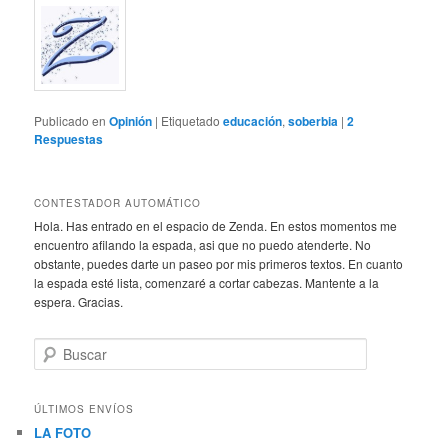
Publicado en
Opinión
|
Etiquetado
educación
,
soberbia
|
2
Respuestas
CONTESTADOR AUTOMÁTICO
Hola. Has entrado en el espacio de Zenda. En estos momentos me
encuentro afilando la espada, asi que no puedo atenderte. No
obstante, puedes darte un paseo por mis primeros textos. En cuanto
la espada esté lista, comenzaré a cortar cabezas. Mantente a la
espera. Gracias.
B
u
s
c
ÚLTIMOS ENVÍOS
a
LA FOTO
r