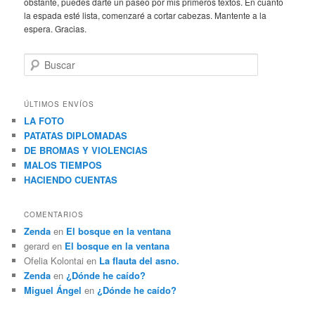
obstante, puedes darte un paseo por mis primeros textos. En cuanto
la espada esté lista, comenzaré a cortar cabezas. Mantente a la
espera. Gracias.
B
u
s
c
ÚLTIMOS ENVÍOS
a
LA FOTO
r
PATATAS DIPLOMADAS
DE BROMAS Y VIOLENCIAS
MALOS TIEMPOS
HACIENDO CUENTAS
COMENTARIOS
Zenda
en
El bosque en la ventana
gerard
en
El bosque en la ventana
Ofelia Kolontai
en
La flauta del asno.
Zenda
en
¿Dónde he caído?
Miguel Ángel
en
¿Dónde he caído?