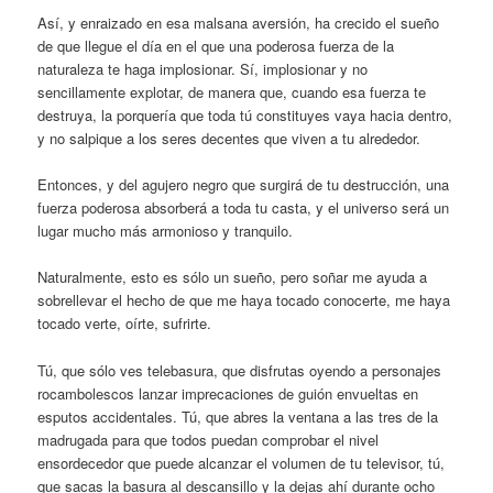
Así, y enraizado en esa malsana aversión, ha crecido el sueño
de que llegue el día en el que una poderosa fuerza de la
naturaleza te haga implosionar. Sí, implosionar y no
sencillamente explotar, de manera que, cuando esa fuerza te
destruya, la porquería que toda tú constituyes vaya hacia dentro,
y no salpique a los seres decentes que viven a tu alrededor.
Entonces, y del agujero negro que surgirá de tu destrucción, una
fuerza poderosa absorberá a toda tu casta, y el universo será un
lugar mucho más armonioso y tranquilo.
Naturalmente, esto es sólo un sueño, pero soñar me ayuda a
sobrellevar el hecho de que me haya tocado conocerte, me haya
tocado verte, oírte, sufrirte.
Tú, que sólo ves telebasura, que disfrutas oyendo a personajes
rocambolescos lanzar imprecaciones de guión envueltas en
esputos accidentales. Tú, que abres la ventana a las tres de la
madrugada para que todos puedan comprobar el nivel
ensordecedor que puede alcanzar el volumen de tu televisor, tú,
que sacas la basura al descansillo y la dejas ahí durante ocho