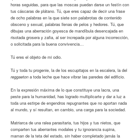
horas seguidas, para que las moscas puedan darse un festín con
tus cáscaras de plátano. Tú, que eres capaz de decir una frase
de ocho palabras en la que siete son palabrotas de contenido
obsceno y sexual, palabras llenas de pelos y hedores. Tú, que
dibujas una aberración goyesca de mandíbula desencajada en
risotada grosera y zafia, al ser increpada por alguna incorrección,
o solicitada para la buena convivencia…
Tú eres el objeto de mi odio.
Tú y toda tu progenie, la de los escupitajos en la escalera, la del
reggaeton
a toda leche que hace vibrar las paredes del edificio.
En la expresión máxima de lo que constituye una lacra, una
peste para la humanidad, has logrado multiplicarte y dar a luz a
toda una estirpe de engendros repugnantes que no aportan nada
al mundo, y sí resultan, en cambio, una carga para la sociedad.
Matriarca de una ralea parasitaria, tus hijos y tus nietos, que
comparten tus aberrantes modales y tu ignorancia supina,
maman de la teta del estado, sin haber completado jamás la