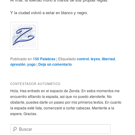
Y la ciudad volvió a estar en blanco y negro.
Publicado en
150 Palabras
|
Etiquetado
control
,
leyes
,
libertad
,
opresión
,
yugo
|
Deja un comentario
CONTESTADOR AUTOMÁTICO
Hola. Has entrado en el espacio de Zenda. En estos momentos me
encuentro afilando la espada, asi que no puedo atenderte. No
obstante, puedes darte un paseo por mis primeros textos. En cuanto
la espada esté lista, comenzaré a cortar cabezas. Mantente a la
espera. Gracias.
B
u