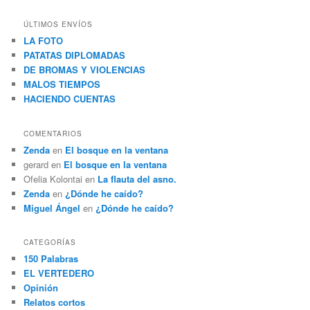
s
c
ÚLTIMOS ENVÍOS
a
LA FOTO
r
PATATAS DIPLOMADAS
DE BROMAS Y VIOLENCIAS
MALOS TIEMPOS
HACIENDO CUENTAS
COMENTARIOS
Zenda
en
El bosque en la ventana
gerard
en
El bosque en la ventana
Ofelia Kolontai
en
La flauta del asno.
Zenda
en
¿Dónde he caído?
Miguel Ángel
en
¿Dónde he caído?
CATEGORÍAS
150 Palabras
EL VERTEDERO
Opinión
Relatos cortos