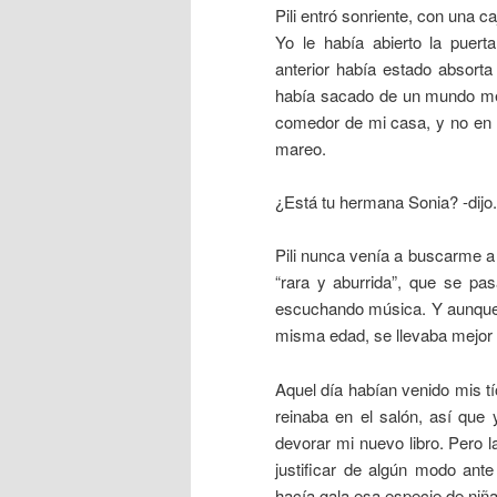
Pili entró sonriente, con una c
Yo le había abierto la puer
anterior había estado absorta
había sacado de un mundo me
comedor de mi casa, y no en l
mareo.
¿Está tu hermana Sonia? -dijo.
Pili nunca venía a buscarme a
“rara y aburrida”, que se pas
escuchando música. Y aunque 
misma edad, se llevaba mejor 
Aquel día habían venido mis tí
reinaba en el salón, así que
devorar mi nuevo libro. Pero l
justificar de algún modo ant
hacía gala esa especie de niña-