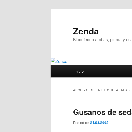
Ir
Ir
al
al
contenido
contenido
Zenda
principal
secundario
Blandiendo ambas, pluma y e
Menú
Inicio
principal
ARCHIVO DE LA ETIQUETA:
ALAS
Gusanos de sed
Posted on
24/03/2008