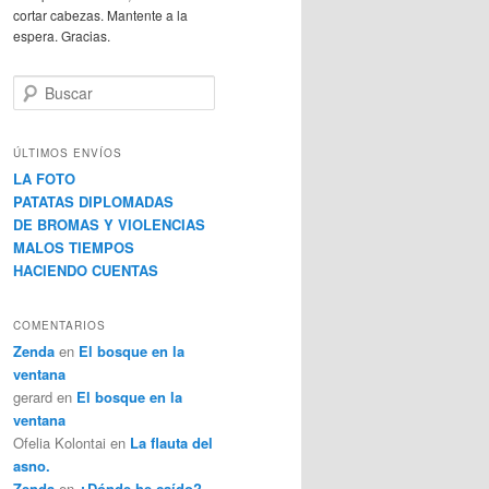
cortar cabezas. Mantente a la
espera. Gracias.
B
u
s
c
ÚLTIMOS ENVÍOS
a
LA FOTO
r
PATATAS DIPLOMADAS
DE BROMAS Y VIOLENCIAS
MALOS TIEMPOS
HACIENDO CUENTAS
COMENTARIOS
Zenda
en
El bosque en la
ventana
gerard
en
El bosque en la
ventana
Ofelia Kolontai
en
La flauta del
asno.
Zenda
en
¿Dónde he caído?