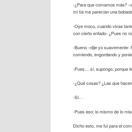
-¿Para que comamos más? –aque
mi tía me parecían una bobada
-Oye moco, cuando vivas tant
con cierto enfado- ¿Pues no 
-Bueno –dije yo suavemente- S
comiendo, engordando y ponie
-Pues… sí, supongo, porque l
-¿Qué cosas? ¿Las que hacem
-Sí…
-Pues eso; lo mismo de lo m
Dicho esto, me fui para el com