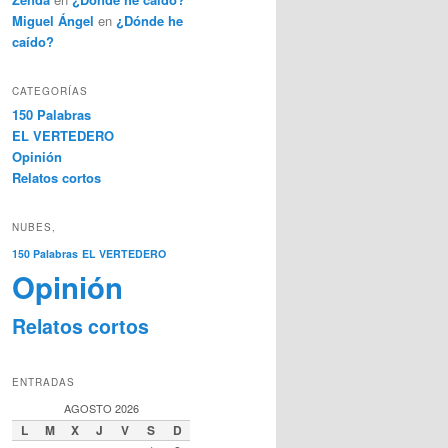
Miguel Ángel
en
¿Dónde he
caído?
CATEGORÍAS
150 Palabras
EL VERTEDERO
Opinión
Relatos cortos
NUBES,
150 Palabras
EL VERTEDERO
Opinión
Relatos cortos
ENTRADAS
AGOSTO 2026
L
M
X
J
V
S
D