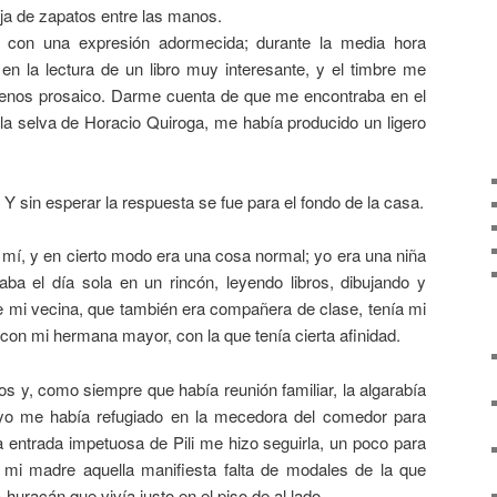
aja de zapatos entre las manos.
ta con una expresión adormecida; durante la media hora
 en la lectura de un libro muy interesante, y el timbre me
nos prosaico. Darme cuenta de que me encontraba en el
a selva de Horacio Quiroga, me había producido un ligero
 Y sin esperar la respuesta se fue para el fondo de la casa.
 mí, y en cierto modo era una cosa normal; yo era una niña
aba el día sola en un rincón, leyendo libros, dibujando y
mi vecina, que también era compañera de clase, tenía mi
con mi hermana mayor, con la que tenía cierta afinidad.
os y, como siempre que había reunión familiar, la algarabía
 yo me había refugiado en la mecedora del comedor para
a entrada impetuosa de Pili me hizo seguirla, un poco para
e mi madre aquella manifiesta falta de modales de la que
huracán que vivía justo en el piso de al lado.