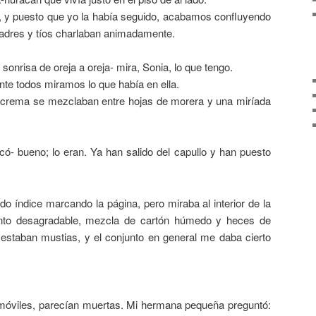
a, y puesto que yo la había seguido, acabamos confluyendo
padres y tíos charlaban animadamente.
 sonrisa de oreja a oreja- mira, Sonia, lo que tengo.
ente todos miramos lo que había en ella.
r crema se mezclaban entre hojas de morera y una miríada
ó- bueno; lo eran. Ya han salido del capullo y han puesto
edo índice marcando la página, pero miraba al interior de la
tanto desagradable, mezcla de cartón húmedo y heces de
estaban mustias, y el conjunto en general me daba cierto
nmóviles, parecían muertas. Mi hermana pequeña preguntó: